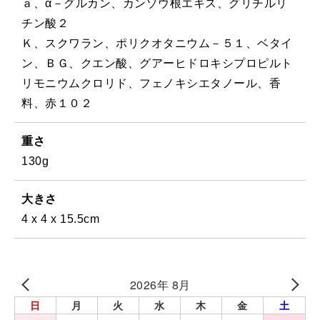
ａ、α－グルカン、カンゾウ根エキス、グリチルリ
チン酸２
Ｋ、スクワラン、ポリクオタニウム－５１、ベタイ
ン、ＢＧ、クエン酸、グアーヒドロキシプロピルト
リモニウムクロリド、フェノキシエタノール、香
料、赤１０２
重さ
130g
大きさ
4 x 4 x 15.5cm
2026年 8月
日
月
火
水
木
金
土