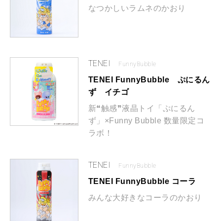
なつかしいラムネのかおり
TENEI
FunnyBubble
TENEI FunnyBubble ぷにるん
ず イチゴ
新❝触感❞液晶トイ「ぷにるん
ず」×Funny Bubble 数量限定コ
ラボ！
TENEI
FunnyBubble
TENEI FunnyBubble コーラ
みんな大好きなコーラのかおり